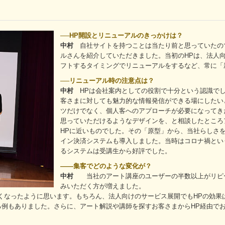
──HP開設とリニューアルのきっかけは？
中村
自社サイトを持つことは当たり前と思っていたの
ルさんを紹介していただきました。当初のHPは、法人
フトするタイミングでリニューアルをするなど、常に「
──リニューアル時の注意点は？
中村
HPは会社案内としての役割で十分という認識でし
客さまに対しても魅力的な情報発信ができる場にしたい
ツだけでなく、個人客へのアプローチが必要になってき
思っていただけるようなデザインを、と相談したところ
HPに近いものでした。その「原型」から、当社らしさ
イン決済システムも導入しました。当時はコロナ禍とい
るシステムは受講生から好評でした。
――集客でどのような変化が？
中村
当社のアート講座のユーザーの半数以上がリピー
みいただく方が増えました。
くなったように思います。もちろん、法人向けのサービス展開でもHPの効果
例もありました。さらに、アート解説や講師を探すお客さまからHP経由でお