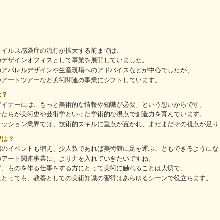
イルス感染症の流行が拡大する前までは、
のデザインオフィスとして事業を展開していました。
のアパレルデザインや生産現場へのアドバイスなどが中心でしたが、
やアートツアーなど美術関連の事業にシフトしています。
は？
イナーには、もっと美術的な情報や知識が必要」という想いからです。
ーたちが美術史や芸術学といった学術的な視点で創造力を育んでいます。
ァッション業界では、技術的スキルに重点が置かれ、まだまだその視点が足り
望は？
のイベントも増え、少人数であれば美術館に足を運ぶこともできるようにな
のアート関連事業に、より力を入れていきたいですね。
ず、ものを作る仕事をする方にとって美術に触れることは大切で、
にとっても、教養としての美術知識の習得はあらゆるシーンで役立ちます。