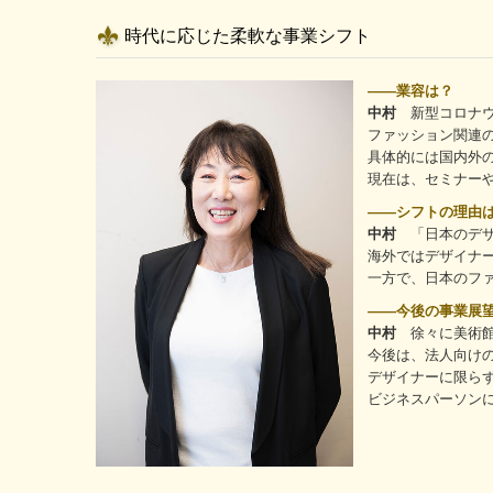
時代に応じた柔軟な事業シフト
――業容は？
中村
新型コロナウ
ファッション関連
具体的には国内外
現在は、セミナー
――シフトの理由
中村
「日本のデザ
海外ではデザイナ
一方で、日本のフ
――今後の事業展
中村
徐々に美術館
今後は、法人向け
デザイナーに限ら
ビジネスパーソン