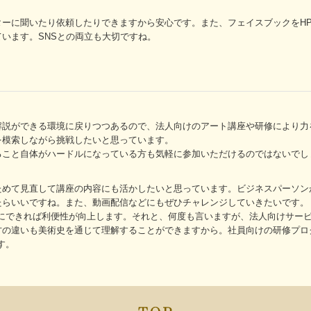
ーに聞いたり依頼したりできますから安心です。また、フェイスブックをH
います。SNSとの両立も大切ですね。
説ができる環境に戻りつつあるので、法人向けのアート講座や研修により力
を模索しながら挑戦したいと思っています。
ること自体がハードルになっている方も気軽に参加いただけるのではないでし
めて見直して講座の内容にも活かしたいと思っています。ビジネスパーソン
たらいいですね。また、動画配信などにもぜひチャレンジしていきたいです。
態にできれば利便性が向上します。それと、何度も言いますが、法人向けサー
方の違いも美術史を通じて理解することができますから。社員向けの研修プロ
す。