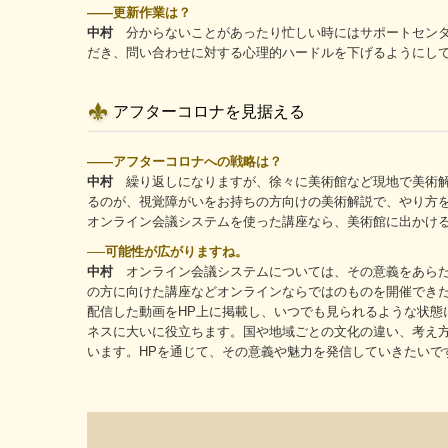
――更新作業は？
中村
分からないことがあったり忙しい時にはサポートセンタ
だき、問い合わせに対する心理的ハードルを下げるようにして
アフターコロナを見据える
――アフターコロナへの戦略は？
中村
繰り返しになりますが、徐々に美術館など現地で美術解
るのが、視覚障がいをお持ちの方向けの美術解説で、やり方
オンライン会議システムを使った講座なら、美術館に出かけ
──可能性が広がりますね。
中村
オンライン会議システムについては、その意義をあらた
の方に向けた講座などオンラインならではのものを開催でき
配信した動画をHP上に掲載し、いつでも見られるような状
ネスに大いに役立ちます。国や地域ごとの文化の違い、考え
います。HPを通じて、その意義や魅力を発信していきたいで